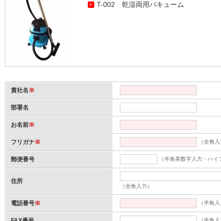
T-002 乾湿両用バキューム
貴社名
※
部署名
お名前
※
フリガナ
※
（全角入
郵便番号
（半角英数字入力・ハイ
住所
（全角入力）
電話番号
※
（半角入
FAX番号
（半角入