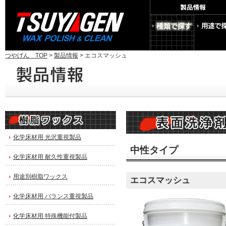
つやげん TOP
>
製品情報
> エコスマッシュ
化学床材用 光沢重視製品
中性タイプ
化学床材用 耐久性重視製品
用途別樹脂ワックス
エコスマッシュ
化学床材用 バランス重視製品
化学床材用 特殊機能付製品