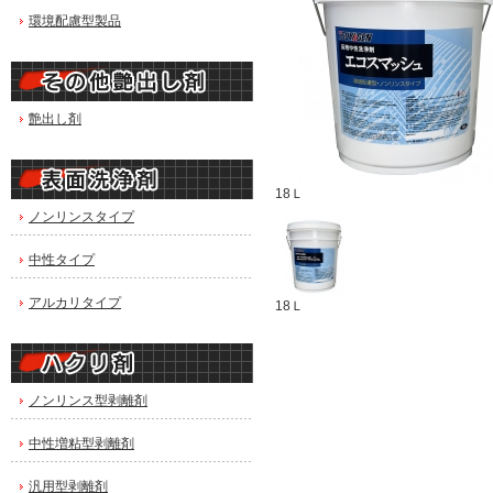
環境配慮型製品
艶出し剤
18Ｌ
ノンリンスタイプ
中性タイプ
アルカリタイプ
18Ｌ
ノンリンス型剥離剤
中性増粘型剥離剤
汎用型剥離剤