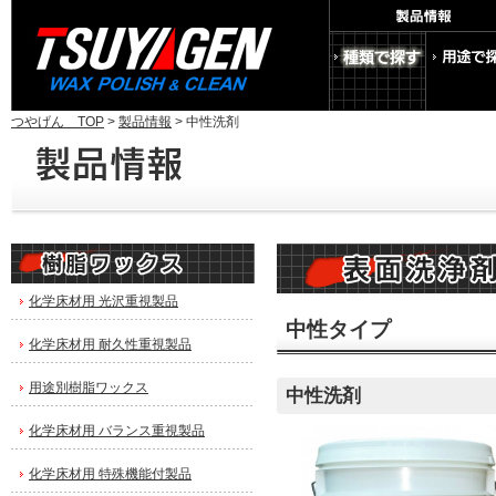
つやげん TOP
>
製品情報
> 中性洗剤
化学床材用 光沢重視製品
中性タイプ
化学床材用 耐久性重視製品
用途別樹脂ワックス
中性洗剤
化学床材用 バランス重視製品
化学床材用 特殊機能付製品