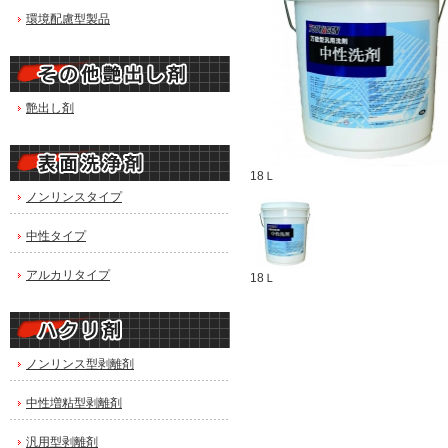
環境配慮型製品
艶出し剤
18Ｌ
ノンリンスタイプ
中性タイプ
アルカリタイプ
18Ｌ
ノンリンス型剥離剤
中性増粘型剥離剤
汎用型剥離剤